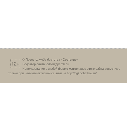
© Пресс-служба братства «Сретение»
12+
Редактор сайта:
editor@psmb.ru
Использование в любой форме материалов этого сайта допустимо
только при наличии активной ссылки на
http://ogkochetkov.ru/