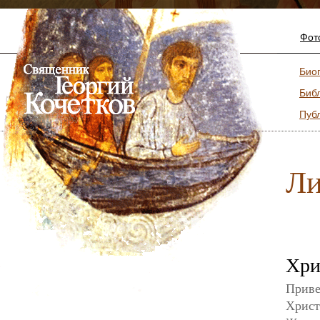
Фот
Био
Биб
Пуб
Ли
Хри
Приве
Христ