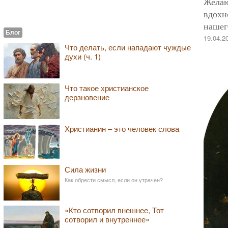
Желаю
вдохн
нашег
Блог
19.04.2
​​Что делать, если нападают чуждые
духи (ч. 1)
Что такое христианское
дерзновение
Христианин – это человек слова
Сила жизни
Как обрести смысл, если он утрачен?
«Кто сотворил внешнее, Тот
сотворил и внутреннее»