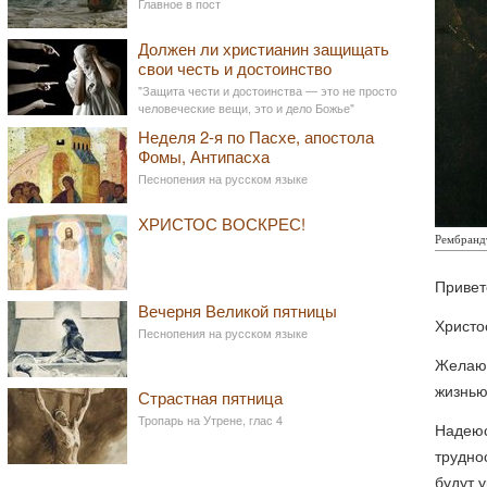
Главное в пост
Должен ли христианин защищать
свои честь и достоинство
"Защита чести и достоинства — это не просто
человеческие вещи, это и дело Божье"
Неделя 2-я по Пасхе, апостола
Фомы, Антипасха
Песнопения на русском языке
ХРИСТОС ВОСКРЕС!
Рембранд
Привет
Вечерня Великой пятницы
Христо
Песнопения на русском языке
Желаю 
жизнью
Страстная пятница
Тропарь на Утрене, глас 4
Надеюс
трудно
будут 