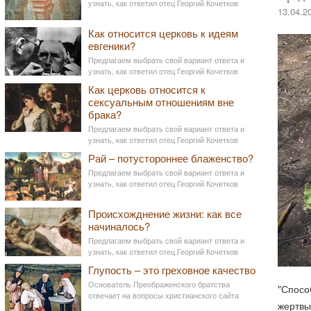
узнать, как ответил отец Георгий Кочетков
13.04.2
Как относится церковь к идеям
евгеники?
Предлагаем выбрать свой вариант ответа и
узнать, как ответил отец Георгий Кочетков
Как церковь относится к
сексуальным отношениям вне
брака?
Предлагаем выбрать свой вариант ответа и
узнать, как ответил отец Георгий Кочетков
Рай – потустороннее блаженство?
Предлагаем выбрать свой вариант ответа и
узнать, как ответил отец Георгий Кочетков
Происхожднение жизни: как все
начиналось?
Предлагаем выбрать свой вариант ответа и
узнать, как ответил отец Георгий Кочетков
Глупость – это греховное качество
Основатель Преображенского братства
"Спосо
отвечает на вопросы христианского сайта
жертвы