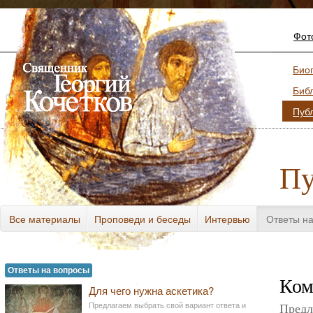
Фот
Био
Биб
Пуб
Пу
Все материалы
Проповеди и беседы
Интервью
Ответы н
Разное
Ответы на вопросы
Ком
Для чего нужна аскетика?
Предлагаем выбрать свой вариант ответа и
Предл