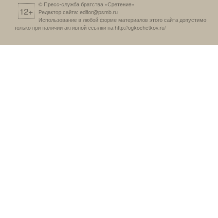
© Пресс-служба братства «Сретение»
12+
Редактор сайта:
editor@psmb.ru
Использование в любой форме материалов этого сайта допустимо
только при наличии активной ссылки на
http://ogkochetkov.ru/