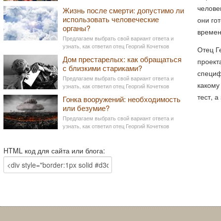
челове
Жизнь после смерти: допустимо ли
использовать человеческие
они го
органы?
времен
Предлагаем выбрать свой вариант ответа и
узнать, как ответил отец Георгий Кочетков
Отец Г
Дом престарелых: как обращаться
проект
с близкими стариками?
специф
Предлагаем выбрать свой вариант ответа и
какому
узнать, как ответил отец Георгий Кочетков
тест, а
Гонка вооружений: необходимость
или безумие?
Предлагаем выбрать свой вариант ответа и
узнать, как ответил отец Георгий Кочетков
HTML код для сайта или блога: