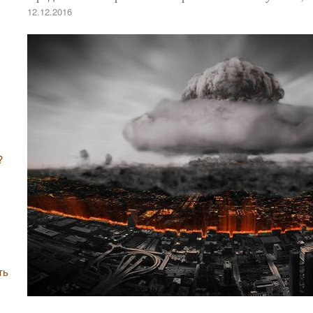
12.12.2016
?
ть