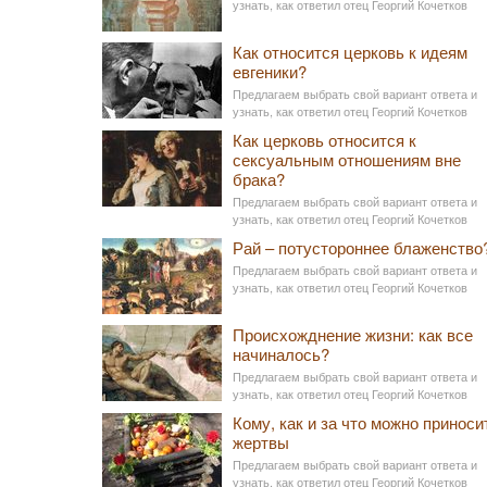
узнать, как ответил отец Георгий Кочетков
Как относится церковь к идеям
евгеники?
Предлагаем выбрать свой вариант ответа и
узнать, как ответил отец Георгий Кочетков
Как церковь относится к
сексуальным отношениям вне
брака?
Предлагаем выбрать свой вариант ответа и
узнать, как ответил отец Георгий Кочетков
Рай – потустороннее блаженство
Предлагаем выбрать свой вариант ответа и
узнать, как ответил отец Георгий Кочетков
Происхожднение жизни: как все
начиналось?
Предлагаем выбрать свой вариант ответа и
узнать, как ответил отец Георгий Кочетков
Кому, как и за что можно приноси
жертвы
Предлагаем выбрать свой вариант ответа и
узнать, как ответил отец Георгий Кочетков