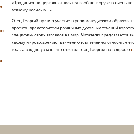
«Традиционно церковь относится вообще к оружию очень нап
о
всякому насилию...»
Отец Георгий принял участие в религиоведческом образова
проекта, представители различных духовных течений коротк
ли
специфику своих взглядов на мир. Читателю предлагается выб
какому мировоззрению, движению или течению относится ег
тест, а заодно узнать, что ответил отец Георгий на вопрос о
г
я