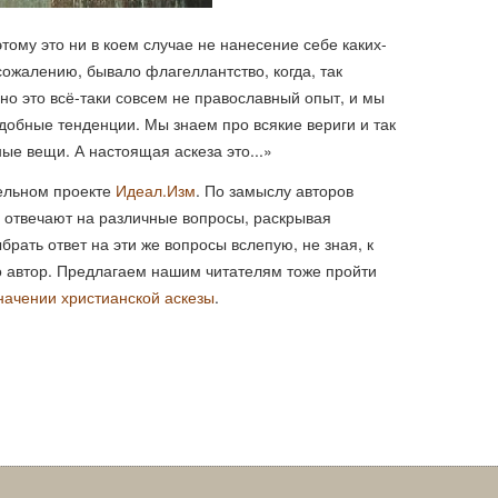
этому это ни в коем случае не нанесение себе каких-
 сожалению, бывало флагеллантство, когда, так
 но это всё-таки совсем не православный опыт, и мы
добные тенденции. Мы знаем про всякие вериги и так
ные вещи. А настоящая аскеза это...»
тельном проекте
Идеал.Изм
. По замыслу авторов
о отвечают на различные вопросы, раскрывая
рать ответ на эти же вопросы вслепую, не зная, к
о автор. Предлагаем нашим читателям тоже пройти
начении христианской аскезы
.