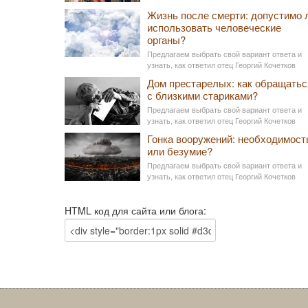
Жизнь после смерти: допустимо 
использовать человеческие
органы?
Предлагаем выбрать свой вариант ответа и
узнать, как ответил отец Георгий Кочетков
Дом престарелых: как обращатьс
с близкими стариками?
Предлагаем выбрать свой вариант ответа и
узнать, как ответил отец Георгий Кочетков
Гонка вооружений: необходимост
или безумие?
Предлагаем выбрать свой вариант ответа и
узнать, как ответил отец Георгий Кочетков
HTML код для сайта или блога: