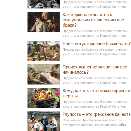
Предлагаем выбрать свой вариант ответа и
узнать, как ответил отец Георгий Кочетков
Как церковь относится к
сексуальным отношениям вне
брака?
Предлагаем выбрать свой вариант ответа и
узнать, как ответил отец Георгий Кочетков
Рай – потустороннее блаженство
Предлагаем выбрать свой вариант ответа и
узнать, как ответил отец Георгий Кочетков
Происхожднение жизни: как все
начиналось?
Предлагаем выбрать свой вариант ответа и
узнать, как ответил отец Георгий Кочетков
Кому, как и за что можно приноси
жертвы
Предлагаем выбрать свой вариант ответа и
узнать, как ответил отец Георгий Кочетков
Глупость – это греховное качеств
Основатель Преображенского братства
отвечает на вопросы христианского сайта