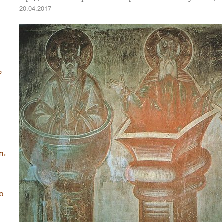
20.04.2017
?
ть
о