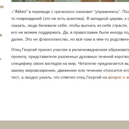
ли
«"Askeo" в переводе с греческого означает “упражняюсь”. По
то повреждений (это не есть аскетика). В западной церкви, к
сказать, люди бичевали себя, чтобы выгнать из себя страсти,
его не можем поддержать. Да, в православии были иногда по
я
далее. Это не флагелланство, но всё-таки в чём-то родствен
Отец Георгий принял участие в религиоведческом образова
проекта, представители различных духовных течений коротк
ь
специфику своих взглядов на мир. Читателю предлагается выб
какому мировоззрению, движению или течению относится ег
тест, а заодно узнать, что ответил отец Георгий на
вопрос о з