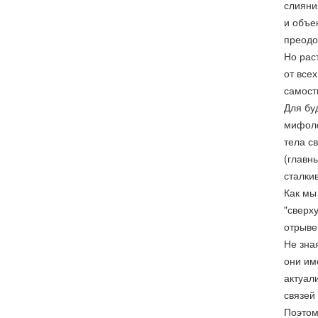
слияни
и объе
преодо
Но рас
от все
самост
Для бу
мифоло
тела с
(главн
сталки
Как мы
"сверху
отрыве
Не зна
они им
актуал
связей
Поэтом