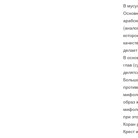
В мусу
Основн
арабск
(анало
которо
качест
делает
В осно
глав (
делятс
Больша
против
мифоло
образ 
мифоло
при эт
Коран 
Крест 