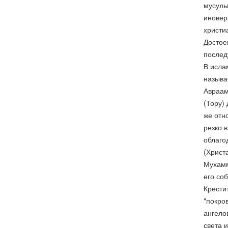
мусуль
иновер
христи
Достое
послед
В исла
называ
Авраам
(Тору)
же отн
резко 
облаго
(Христ
Мухамм
его со
Крести
"покро
ангело
света 