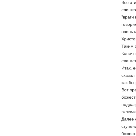
Все эт
слишко
"враги
говорил
очень 
Христо
Таким 
Конечно
еванге
Итак, 
сказал
как бы
Вот пр
божест
подраз
включи
Далее 
ступен
божест