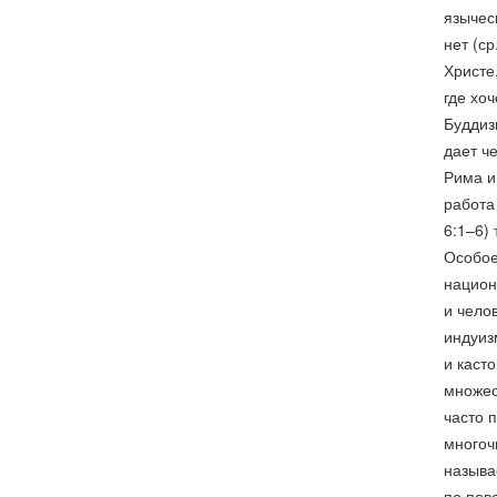
языческ
нет (ср
Христе
где хоч
Буддиз
дает ч
Рима и
работа
6:1–6)
Особое
национ
и чело
индуиз
и каст
множес
часто 
многоч
называ
по пов