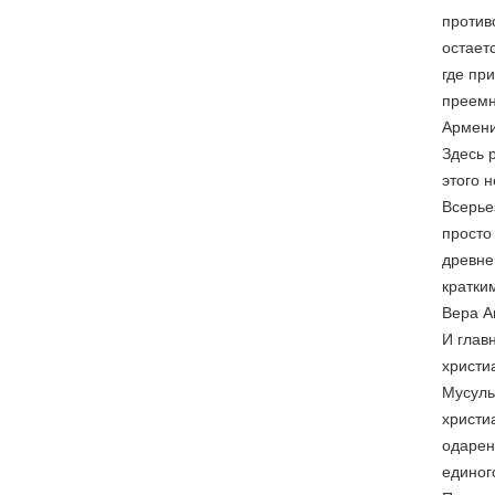
против
остает
где пр
преемн
Армени
Здесь 
этого 
Всерье
просто
древне
кратки
Вера А
И глав
христиа
Мусуль
христи
одарен
единог