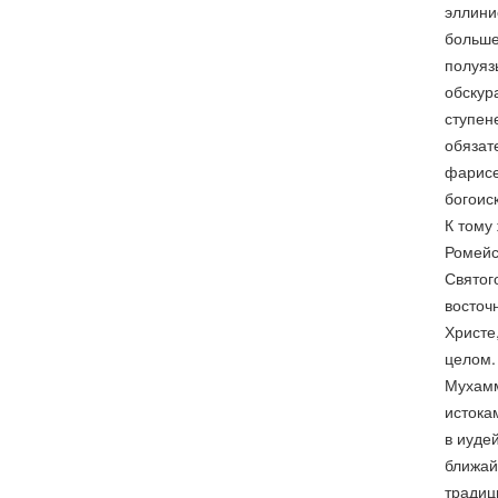
эллини
больше
полуяз
обскур
ступен
обязат
фарисе
богоис
К тому
Ромейс
Святог
восточ
Христе
целом.
Мухамма
истокам
в иуде
ближай
традиц