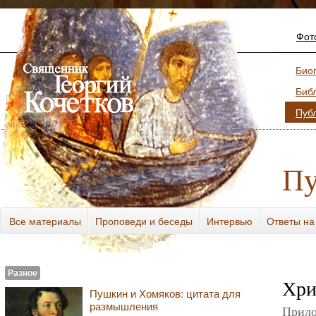
Фот
Био
Биб
Пуб
Пу
Все материалы
Проповеди и беседы
Интервью
Ответы на
Разное
Разное
Хри
Пушкин и Хомяков: цитата для
размышления
Прило