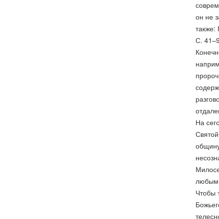
соврем
он не 
также:
С. 41–9
Конечн
наприм
пророч
содерж
разгов
отдале
На сег
Святой
общину
несозн
Милосе
любыми
Чтобы 
Божьег
телесн