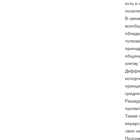
есть и
полити
В связ
всеобщ
облада
толков
принад
общины
клятву 
Диффер
испорч
принци
средне
Рашида
проявл
Таким 
иерарх
свое н
Поэтом