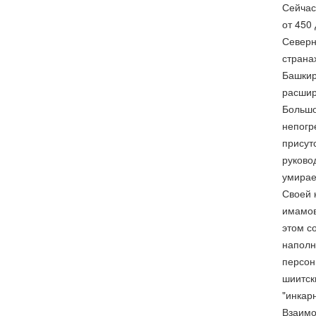
Сейчас
от 450
Северн
страна
Башкир
расшир
Большо
непогр
присут
руково
умирае
Своей 
имамов
этом с
наполн
персон
шиитск
"инкар
Взаимо