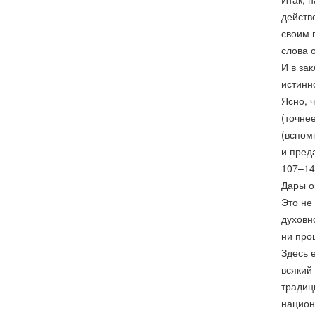
действ
своим 
слова 
И в за
истинн
Ясно, 
(точне
(вспом
и преда
107–14
Дары о
Это не
духовн
ни про
Здесь 
всякий
традиц
национ