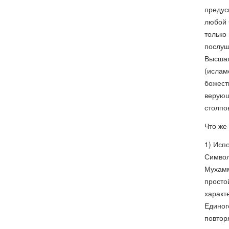
предус
любой 
только
послуш
Высшая
(ислам
божест
верующ
столпов
Что же
1) Исп
Символ
Мухамм
просто
характ
Единог
повтор