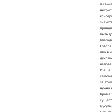
и сейч
нехрис
консер
значит
принци
быть до
благод
Говоря
ибо в 
духовн
человек
И еще 
самона
за эти
нужно 
Кроме 
сущест
мусуль
Есть т