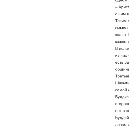
– Хрис
с ним 
Таким 
смысле
знают 
каждог
В исла
из них
есть р
общины
Третье
Шакьям
самой 
Буддиз
сторон
нет в 
Буддий
личног