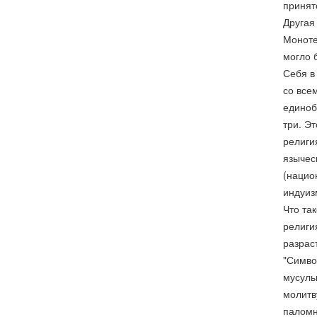
принят
Другая
Моноте
могло 
Себя в
со все
единоб
три. Э
религи
язычес
(нацио
индуиз
Что та
религи
разрас
"Симво
мусуль
молитв
паломн