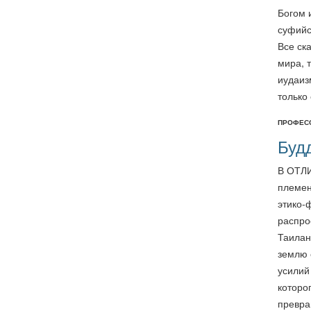
Богом 
суфийс
Все ск
мира, 
иудаиз
только
професс
Буд
В ОТЛИ
племен
этико-
распро
Таилан
землю 
усилий
которо
превра