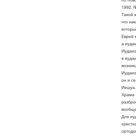
1992. №
Такой 
что ник
которы
Еврей 
а иуда
Иудаиз
в иуда
возник
Иудаиз
он и с
Иешуа.
Храма 
разбро
вообще
Для иу
христи
ортодо