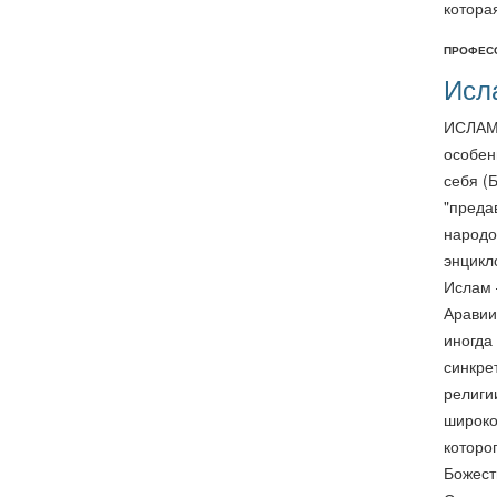
котора
професс
Исл
ИСЛАМ 
особен
себя (Б
"преда
народо
энцикло
Ислам 
Аравии
иногда
синкре
религи
широко
которо
Божест