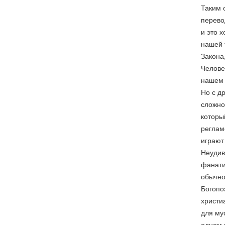
Таким 
перево
и это 
нашей 
Закона
Челове
нашем 
Но с д
сложно
которы
реглам
играют
Неудив
фанати
обычно
Богопо
христи
для му
одном 