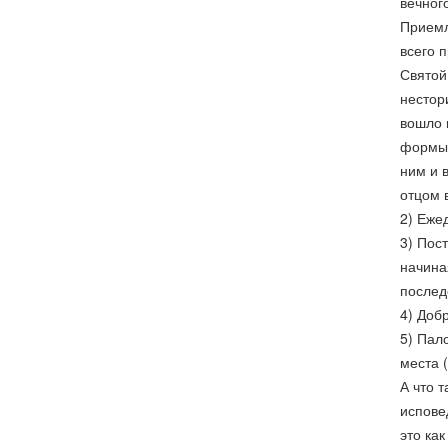
вечног
Приемл
всего 
Святой 
нестор
вошло 
формы 
ним и 
отцом 
2) Еже
3) Пос
начина
послед
4) Доб
5) Пал
места 
А что 
испове
это ка