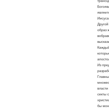
трансц
Богояв
являет
Иисуса
Другой
образ 
вобрав
высказ
Каждый
которы
апосто
Из пре
разраб
Главны
множес
власти
секты 
христи
бы мон