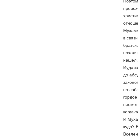
Поэтом
происх
христи
отноше
Мухамма
в связи
братск
находя
нашел,
Иудаиз
до абс
законо
на соб
гордое
несмот
когда-
И Муха
куда? 
Вселен