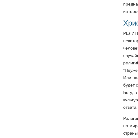
предна
интере
Хрис
РЕЛИГИ
некото
челове
случай
религи
"Неуже
Или на
будет 
Богу, 
культу
ответа
Религи
на мир
страны