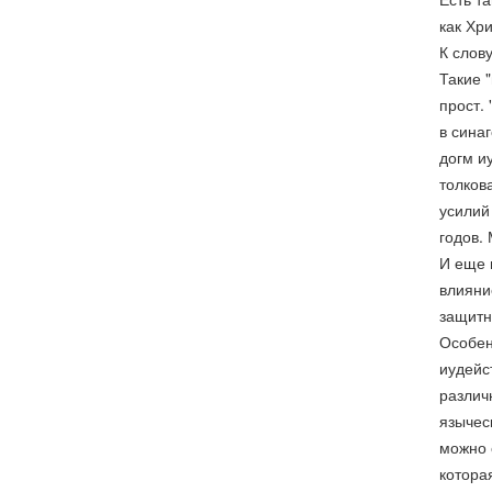
как Хр
К слову
Такие 
прост.
в сина
догм и
толков
усилий
годов. 
И еще 
влияни
защитн
Особен
иудейс
различ
язычес
можно 
котора