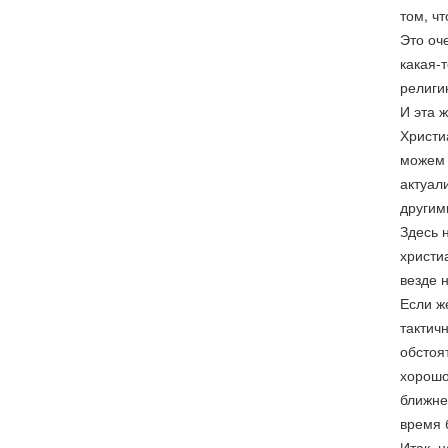
том, чт
Это оч
какая-
религи
И эта 
Христи
можем 
актуал
другим
Здесь 
христи
везде 
Если ж
тактич
обстоя
хорошо
ближне
время б
Итак, 