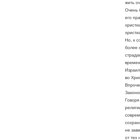
жить о
Очень 
его пр
христи
христи
Но, к 
более 
страда
времен
Израил
во Хрис
Впроче
Законом
Говоря
религи
соврем
сохраня
не зав
от тех