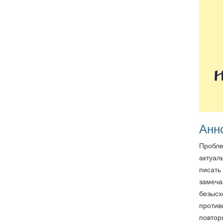
Анн
Пробле
актуал
писать
замеча
безысх
против
повтор