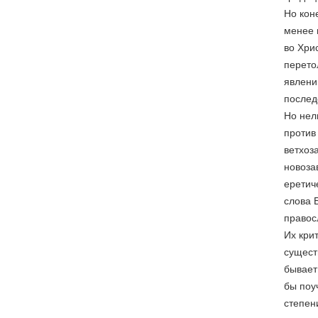
Но кон
менее 
во Хри
перето
явлени
послед
Но нел
против
ветхоз
новоза
еретич
слова 
правос
Их кри
сущест
бывает
бы поу
степен