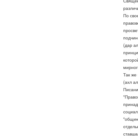
Священ
различ
По сво
правов
просве
подчин
(дар а
принци
которо
мирног
Так же
(ахл а
Писани
"Право
принад
социал
"общин
отдель
ставша