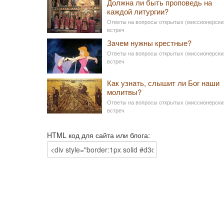
Должна ли быть проповедь на
каждой литургии?
Ответы на вопросы открытых (миссионерски
встреч
Зачем нужны крестные?
Ответы на вопросы открытых (миссионерски
встреч
Как узнать, слышит ли Бог наши
молитвы?
Ответы на вопросы открытых (миссионерски
встреч
HTML код для сайта или блога: