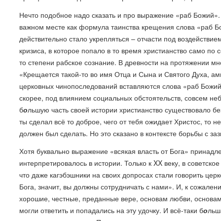
Нечто подобное надо сказать и про выражение «раб Божий». 
важном месте как формула таинства крещения слова «раб Божи
действительно стало укрепляться – отчасти под воздействие
кризиса, в которое попало в то время христианство само по с
то степени рабское сознание. В древности на протяжении мн
«Крещается такой-то во имя Отца и Сына и Святого Духа, ами
церковных чинопоследований вставляются слова «раб Божий».
скорее, под влиянием социальных обстоятельств, совсем не
б
о
льшую часть своей истории христианство существовало без 
ты сделал всё то доброе, чего от тебя ожидает Христос, то не
должен был сделать. Но это сказано в контексте борьбы с заз
Хотя буквально выражение «всякая власть от Бога» принадле
интерпретировалось в истории. Только к XX веку, в советско
что даже кагэбэшники на своих допросах стали говорить церк
Бога, значит, вы должны сотрудничать с нами». И, к сожале
хорошие, честные, преданные вере, основам любви, основам
могли ответить и попадались на эту удочку. И всё-таки б
о
льш