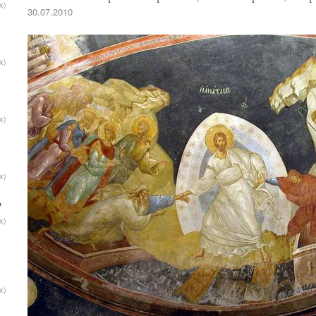
х)
30.07.2010
х)
х)
х)
?
х)
х)