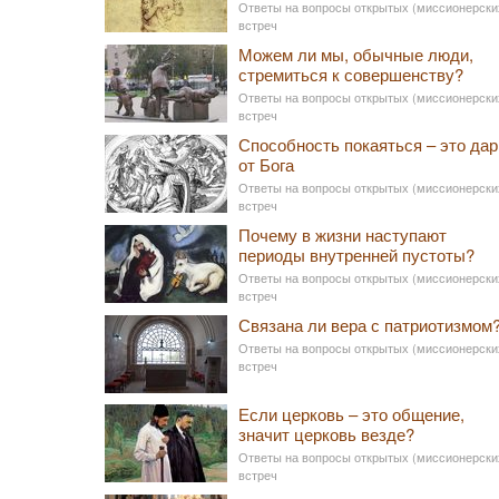
Ответы на вопросы открытых (миссионерски
встреч
Можем ли мы, обычные люди,
стремиться к совершенству?
Ответы на вопросы открытых (миссионерски
встреч
Способность покаяться – это дар
от Бога
Ответы на вопросы открытых (миссионерски
встреч
Почему в жизни наступают
периоды внутренней пустоты?
Ответы на вопросы открытых (миссионерски
встреч
Связана ли вера с патриотизмом
Ответы на вопросы открытых (миссионерски
встреч
Если церковь – это общение,
значит церковь везде?
Ответы на вопросы открытых (миссионерски
встреч