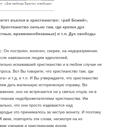
 гг. «Для свободы Христос освободил
итет въелся в христианство: «раб Божий»,
. Христианство сильно там, где крепок дух
стные, временнообязанные) и т.п. Дух свободы
. Он построен, конечно, скорее, на недоразумении,
ысле навязанном людям идеологией,
тельно искажавшей христианство и в любом случае не
проса. Вот Вы говорите, что христианство там, где
а» и т.д. и т.п. И Вы утверждаете, что христианство
 этим дать маленькую историческую справку. Во-
ажение, оно не встречается ни у святых отцов, ни в
истианам недоброжелателями христианства. Им
чально, что они просто издеваются над
народье это принималось за чистую монету. И поэтому
 веке, повторять эти слова, несмотря на их
ким учением и христианским духом.