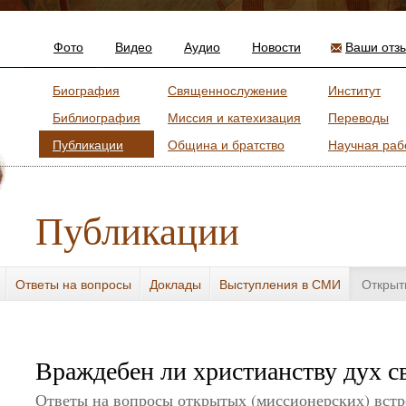
Фото
Видео
Аудио
Новости
Ваши отз
Биография
Священнослужение
Институт
Библиография
Миссия и катехизация
Переводы
Публикации
Община и братство
Научная раб
Публикации
Ответы на вопросы
Доклады
Выступления в СМИ
Открыт
Враждебен ли христианству дух с
Ответы на вопросы открытых (миссионерских) встр