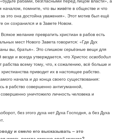
 «будьте рабами, безгласными перед лицом власти», а
 началом, помните, что вы живёте в обществе и что
 за это она достойна уважения». Этот мотив был ещё
те он сохранился и в Завете Новом.
 Всякое желание превратить христиан в рабов есть
альных мест Нового Завета говорится: «Где Дух
ваны вы, братья». Это слишком серьёзные вещи для
 везде и всегда утверждается, что Христос
освободил
т рабства всему тому, что, к сожалению, всё больше и
христианства приводит их в настоящее рабство.
самого начала и до конца своего существования:
сь в рабство совершенно антигуманной,
 совершенно уничтожило личность человека и
оборот, без этого духа нет Духа Господня, а без Духа
т.
оводу и смело его высказывать – это
ся иметь всегда именно своё мнение?