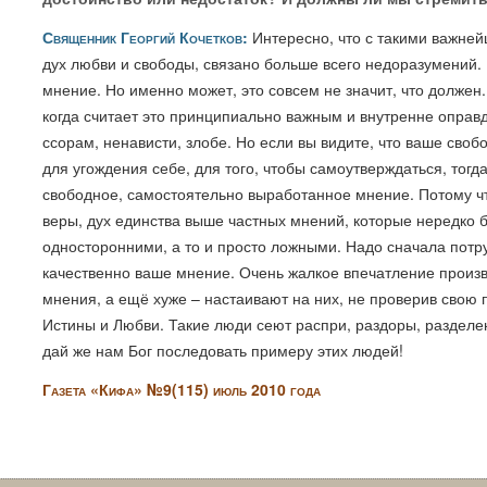
Священник Георгий Кочетков:
Интересно, что с такими важней
дух любви и свободы, связано больше всего недоразумений. 
мнение. Но именно может, это совсем не значит, что должен.
когда считает это принципиально важным и внутренне оправда
ссорам, ненависти, злобе. Но если вы видите, что ваше св
для угождения себе, для того, чтобы самоутверждаться, тогд
свободное, самостоятельно выработанное мнение. Потому чт
веры, дух единства выше частных мнений, которые нередко 
односторонними, а то и просто ложными. Надо сначала потру
качественно ваше мнение. Очень жалкое впечатление произв
мнения, а ещё хуже – настаивают на них, не проверив свою 
Истины и Любви. Такие люди сеют распри, раздоры, разделе
дай же нам Бог последовать примеру этих людей!
Газета «Кифа» №9(115) июль 2010 года