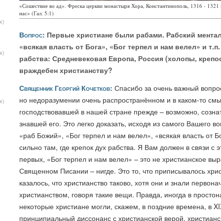
«Сошествие во ад». Фреска церкви монастыря Хора, Константинополь, 1316 - 1321
нас» (Гал. 5:1)
х)
Вопрос:
Первые христиане были рабами. Рабский ментал
«всякая власть от Бога», «Бог терпел и нам велел» и т.п
х)
рабства: Средневековая Европа, Россия (холопы, крепо
враждебен христианству?
Священник Георгий Кочетков:
Спасибо за очень важный вопрос
но недоразумении очень распространённом и в каком-то см
х)
господствовавшей в нашей стране прежде – возможно, созна
знавшей его. Это легко доказать, исходя из самого Вашего во
«раб Божий», «Бог терпел и нам велел», «всякая власть от Бог
сильно там, где крепок дух рабства. Я Вам должен в связи с
первых, «Бог терпел и нам велел» – это не христианское выр
Священном Писании – нигде. Это то, что приписывалось хр
казалось, что христианство таково, хотя они и знали первона
христианством, говоря такие вещи. Правда, иногда в просто
некоторые христиане могли, скажем, в поздние времена, в XIX
принципиальный диссонанс с христианской верой, христианс