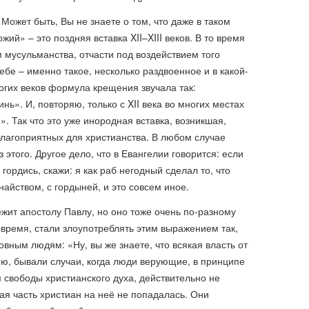
Может быть, Вы не знаете о том, что даже в таком
й» – это поздняя вставка XII–XIII веков. В то время
м мусульманства, отчасти под воздействием того
ебе – именно такое, несколько раздвоенное и в какой-
огих веков формула крещения звучала так:
нь». И, повторяю, только с XII века во многих местах
 Так что это уже инородная вставка, возникшая,
благоприятных для христианства. В любом случае
этого. Другое дело, что в Евангелии говорится: если
 гордись, скажи: я как раб негодный сделал то, что
найством, с гордыней, и это совсем иное.
жит апостолу Павлу, но оно тоже очень по-разному
е время, стали злоупотреблять этим выражением так,
овным людям: «Ну, вы же знаете, что всякая власть от
нию, бывали случаи, когда люди верующие, в принципе
 свободы христианского духа, действительно не
ая часть христиан на неё не попадалась. Они