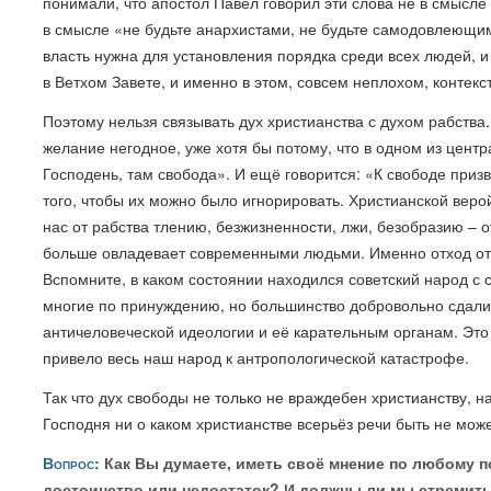
понимали, что апостол Павел говорил эти слова не в смысле
в смысле «не будьте анархистами, не будьте самодовлеющим
власть нужна для установления порядка среди всех людей, и
в Ветхом Завете, и именно в этом, совсем неплохом, контекс
Поэтому нельзя связывать дух христианства с духом рабства.
желание негодное, уже хотя бы потому, что в одном из центр
Господень, там свобода». И ещё говорится: «К свободе приз
того, чтобы их можно было игнорировать. Христианской верой
нас от рабства тлению, безжизненности, лжи, безобразию – о
больше овладевает современными людьми. Именно отход от 
Вспомните, в каком состоянии находился советский народ с 
многие по принуждению, но большинство добровольно сдали
античеловеческой идеологии и её карательным органам. Это
привело весь наш народ к антропологической катастрофе.
Так что дух свободы не только не враждебен христианству, на
Господня ни о каком христианстве всерьёз речи быть не може
Вопрос:
Как Вы думаете, иметь своё мнение по любому п
достоинство или недостаток? И должны ли мы стремить