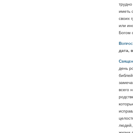
трудно
иметь 
своих 
или ин
Богом 
Вопрос
дата, 
Священ
день р
библей
замеча
всего 
родств
которы
исправ
целост
людей,
жизни 