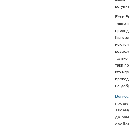
вступи
Если В
таком 
приход
Вы мож
исключ
возмож
только 
таки п
кто иг
провед
на доб
Вопрос
прошу 
Твоему
до сам
свойс