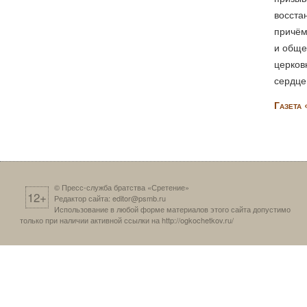
восста
причём
и обще
церков
сердце
Газета
© Пресс-служба братства «Сретение»
12+
Редактор сайта:
editor@psmb.ru
Использование в любой форме материалов этого сайта допустимо
только при наличии активной ссылки на
http://ogkochetkov.ru/