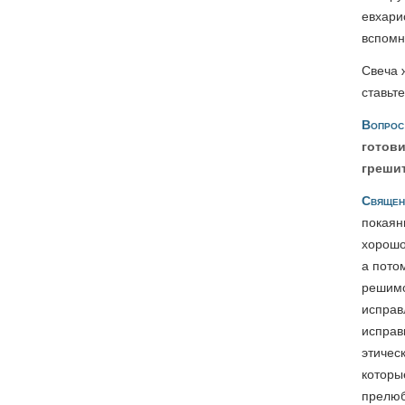
евхарис
вспомн
Свеча 
ставьт
Вопрос
готови
грешит
Священ
покаян
хорошо
а пото
решимо
исправ
исправ
этическ
которы
прелюб