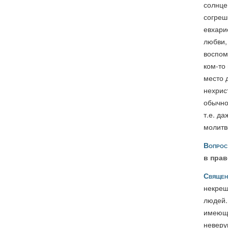
солнце
согреш
евхари
любви,
воспом
ком-то
место 
нехрис
обычно
т.е. д
молитв
Вопрос
в прав
Священ
некрещ
людей.
имеющи
неверу