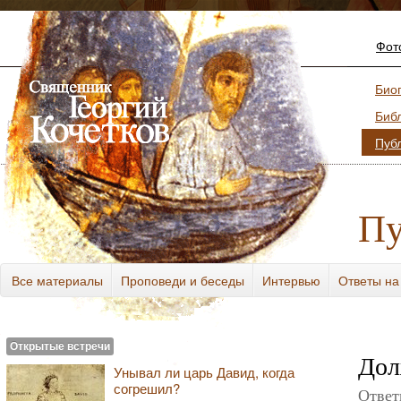
Фот
Био
Биб
Пуб
Пу
Все материалы
Проповеди и беседы
Интервью
Ответы на
Разное
Открытые встречи
Дол
Унывал ли царь Давид, когда
согрешил?
Ответ