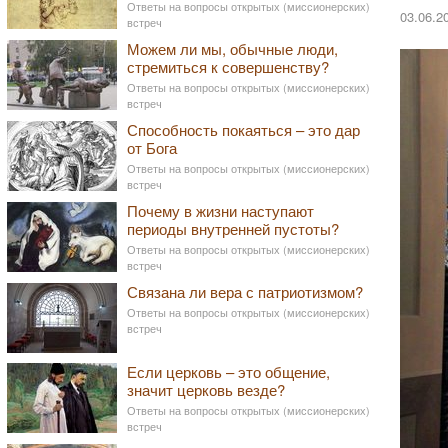
Ответы на вопросы открытых (миссионерских)
03.06.2
встреч
Можем ли мы, обычные люди,
стремиться к совершенству?
Ответы на вопросы открытых (миссионерских)
встреч
Способность покаяться – это дар
от Бога
Ответы на вопросы открытых (миссионерских)
встреч
Почему в жизни наступают
периоды внутренней пустоты?
Ответы на вопросы открытых (миссионерских)
встреч
Связана ли вера с патриотизмом?
Ответы на вопросы открытых (миссионерских)
встреч
Если церковь – это общение,
значит церковь везде?
Ответы на вопросы открытых (миссионерских)
встреч