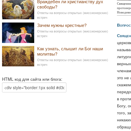
Враждебен ли христианству дух
Священник
свободы?
протоиер
Новодевич
Ответы на вопросы открытых (миссионерских)
встреч
Зачем нужны крестные?
Вопрос
Ответы на вопросы открытых (миссионерских)
Священ
встреч
церков
Как узнать, слышит ли Бог наши
называ
молитвы?
литург
Ответы на вопросы открытых (миссионерских)
верных
встреч
членам
это не
HTML код для сайта или блога:
скажем
передо
в прот
Богу, 
того, 
никаки
обраща