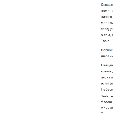
Священ
нами. 
ничего
молить
сердце
о том,
Твою, 
Вопрос
явлен
Священ
время 
иконам
если Б
Небесн
чудо. 
А если 
мирото