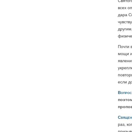
Святог
всех о
дара С
чувств
другим
физичес
Почти 
мощи и
явлени
укрепл
повтор
если д
Вопрос
поэтом
пропов
Священ
раз, к
призыв