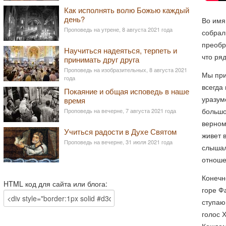
Как исполнять волю Божью каждый
день?
Во имя
Проповедь на утрене, 8 августа 2021 года
собрал
преобр
Научиться надеяться, терпеть и
что ря
принимать друг друга
Проповедь на изобразительных, 8 августа 2021
Мы при
года
всегда
Покаяние и общая исповедь в наше
уразуме
время
большо
Проповедь на вечерне, 7 августа 2021 года
верном
Учиться радости в Духе Святом
живет 
Проповедь на вечерне, 31 июля 2021 года
слышал
отношен
Конечн
HTML код для сайта или блога:
горе Ф
ступаю
голос 