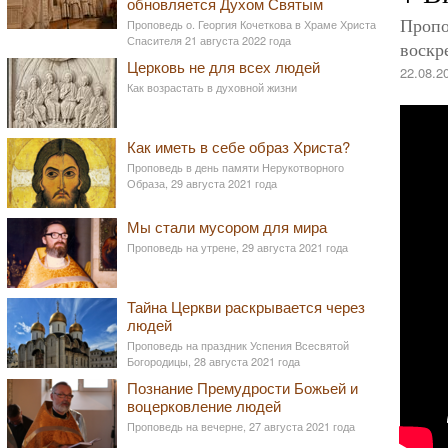
обновляется Духом Святым
Пропо
Проповедь о. Георгия Кочеткова в Храме Христа
Спасителя 21 августа 2022 года
воскр
Церковь не для всех людей
22.08.2
Как возрастать в духовной жизни
Как иметь в себе образ Христа?
Проповедь в день памяти Нерукотворного
Образа, 29 августа 2021 года
Мы стали мусором для мира
Проповедь на утрене, 29 августа 2021 года
Тайна Церкви раскрывается через
людей
Проповедь на праздник Успения Всесвятой
Богородицы, 28 августа 2021 года
Познание Премудрости Божьей и
воцерковление людей
Проповедь на вечерне, 27 августа 2021 года