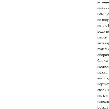
но еще
именин
нам ну
по вод
поток.
рода п
массы.
учрежд
будем 
оборач
Своим у
происх
мужест
никого
неруко
своей 
нельзя
наполн
Воскре