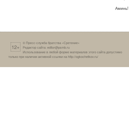
Аминь!
© Пресс-служба братства «Сретение»
12+
Редактор сайта:
editor@psmb.ru
Использование в любой форме материалов этого сайта допустимо
только при наличии активной ссылки на
http://ogkochetkov.ru/