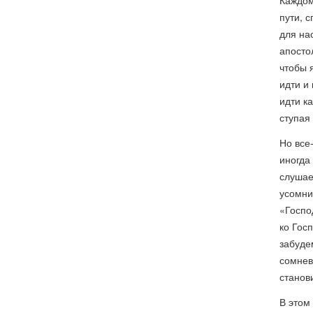
Каждом
пути, 
для на
апосто
чтобы 
идти и
идти к
ступая
Но все
иногда 
слушае
усомни
«Госпо
ко Госп
забуде
сомнев
станов
В этом