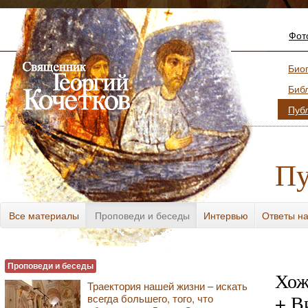
Фот
Био
Биб
Пуб
Пу
Все материалы
Проповеди и беседы
Интервью
Ответы н
Разное
Проповеди и беседы
Хож
Траектория нашей жизни – искать
+ В
всегда большего, того, что